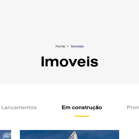
Home
Home
Imoveis
Imoveis
Sobre
Imoveis
Blog
Fale Conosco
Lançamentos
Em construção
Pron
Trabalhe Conosco
Portal do cliente