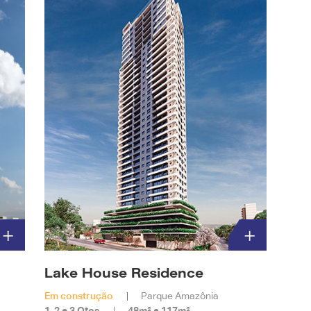
Lake House Residence
Em construção
Parque Amazônia
1, 2 e 3 Qtos
48m² a 117m²