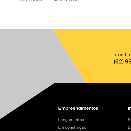
atendi
(62) 
Empreendimentos
I
Lançamentos
S
Em construção
B