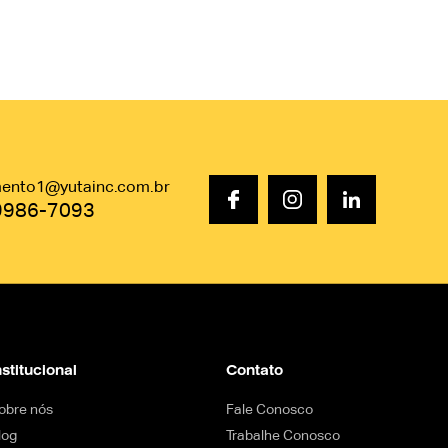
mento1@yutainc.com.br
99986-7093
nstitucional
Contato
obre nós
Fale Conosco
log
Trabalhe Conosco