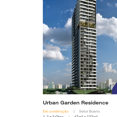
Urban Garden Residence
Em construção
Setor Bueno
1, 2 e 3 Qtos
47m² a 137m²